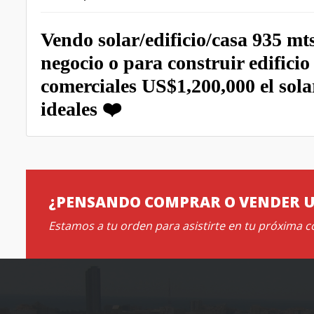
Vendo solar/edificio/casa 935 mt
negocio o para construir edificio
comerciales US$1,200,000 el sola
ideales ❤️
¿PENSANDO COMPRAR O VENDER 
Estamos a tu orden para asistirte en tu próxima 