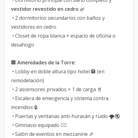
• Dormitorio principal con baño completo y
vestidor revestido en cedro
🌿
• 2 dormitorios secundarios con baños y
vestidores en cedro
• Closet de ropa blanca + espacio de oficina o
desahogo
🏢
Amenidades de la Torre:
• Lobby en doble altura tipo hotel 🏨 (en
remodelación)
• 2 ascensores privados + 1 de carga 🚪
• Escalera de emergencia y sistema contra
incendios 🔒
• Puertas y ventanas anti-huracán y ruido 🌪️🔇
• Gimnasio equipado 🏋️‍♂️
• Salón de eventos en mezzanine 🎉