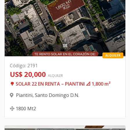
ALQUILER
Código
:
2191
US$ 20,000
ALQUILER
🌳 SOLAR 22 EN RENTA – PIANTINI 📐 1,800 m²
Piantini
,
Santo Domingo D.N.
1800
Mt2