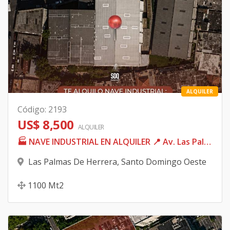
ALQUILER
Código
:
2193
US$ 8,500
ALQUILER
🏭 NAVE INDUSTRIAL EN ALQUILER 📍 Av. Las Palmas, Santo Domingo ✅ 1,100 m² de área total 💰 US$8,500 mensuales 📲 Marcelle Sánchez ☎️ 809-350-0175
Las Palmas De Herrera
,
Santo Domingo Oeste
1100
Mt2