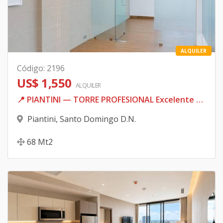
ALQUILER
Código
:
2196
US$ 1,550
ALQUILER
📍 PIANTINI — TORRE PROFESIONAL Excelente ubicación corporativa en una de las zonas más estratégicas de Piantini. 💰 Antes: US$1,850 mensuales ✨ Ahora: US$1,550 mensuales ➕ Mantenimiento: RD$5,000 adicionales
Piantini
,
Santo Domingo D.N.
68
Mt2