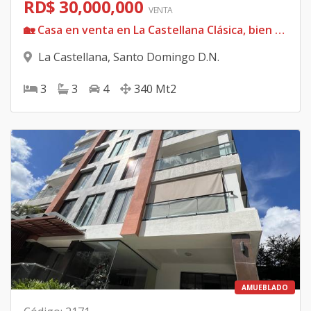
RD$ 30,000,000
VENTA
🏡 Casa en venta en La Castellana Clásica, bien conservada y funcional 💰 RD$30,000,000 rebajada
La Castellana
,
Santo Domingo D.N.
3
3
4
340
Mt2
AMUEBLADO