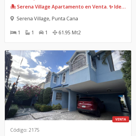
🏝 Serena Village Apartamento en Venta. ✨ Ideal como inversión, vivienda vacacional o residencia permanente. 💰 US$98,000 amueblado 💰 US$90,000 sin muebles
Serena Village
,
Punta Cana
1
1
1
61.95
Mt2
VENTA
Código
:
2175