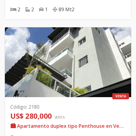
2
2
1
89
Mt2
VENTA
Código
:
2180
US$ 280,000
VENTA
🏙️ Apartamento duplex tipo Penthouse en Venta | El Millón ✨ 📍 El Millón 💰 Precio: US$280,000