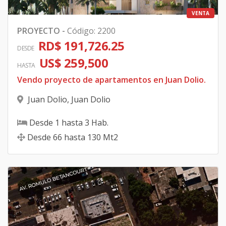
VENTA
PROYECTO
-
Código
:
2200
RD$ 191,726.25
DESDE
US$ 259,500
HASTA
Vendo proyecto de apartamentos en Juan Dolio.
Juan Dolio
,
Juan Dolio
Desde
1
hasta
3
Hab.
Desde
66
hasta
130
Mt2