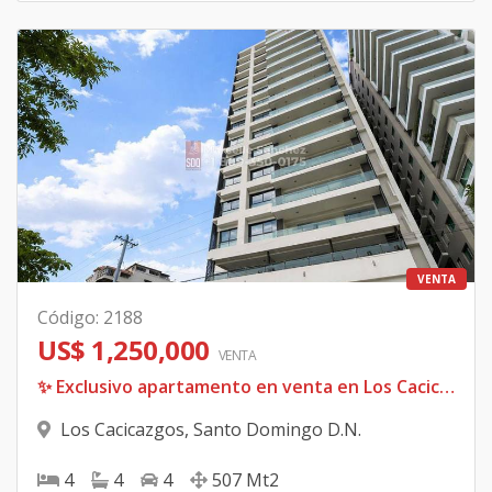
VENTA
Código
:
2188
US$ 1,250,000
VENTA
✨ Exclusivo apartamento en venta en Los Cacicazgos Avenida Enriquillo 💰 Precio: USD$1,250,000 🧾 Mantenimiento: RD$36,000
Los Cacicazgos
,
Santo Domingo D.N.
4
4
4
507
Mt2