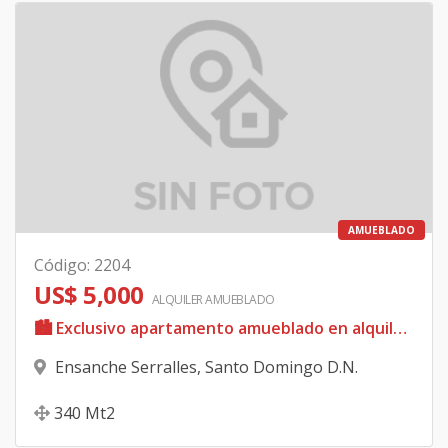
AMUEBLADO
Código
:
2204
US$ 5,000
ALQUILER
AMUEBLADO
🏙️ Exclusivo apartamento amueblado en alquiler Torre Sonora | Serrallés
Ensanche Serralles
,
Santo Domingo D.N.
340
Mt2