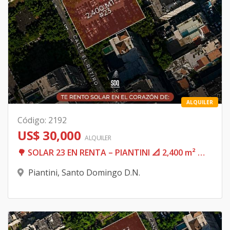
ALQUILER
Código
:
2192
US$ 30,000
ALQUILER
🌳 SOLAR 23 EN RENTA – PIANTINI 📐 2,400 m² 📏 Dimensiones aproximadas: • Frente: 38.5 m • Fondo: ~60.0 m • Laterales: proporción extendida
Piantini
,
Santo Domingo D.N.