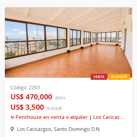
VENTA
ALQUILER
Código
:
2203
US$ 470,000
VENTA
US$ 3,500
ALQUILER
✨ Penthouse en venta o alquiler | Los Cacicazgos 🌊
Los Cacicazgos
,
Santo Domingo D.N.