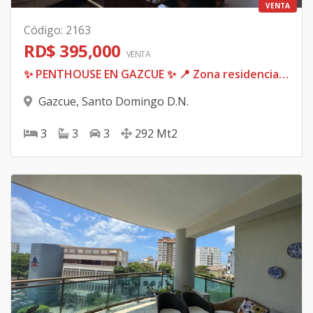
VENTA
Código
:
2163
RD$ 395,000
VENTA
✨ PENTHOUSE EN GAZCUE ✨ 📍 Zona residencial icónica, tranquila y de gran tradición en Santo Domingo
Gazcue
,
Santo Domingo D.N.
3
3
3
292
Mt2