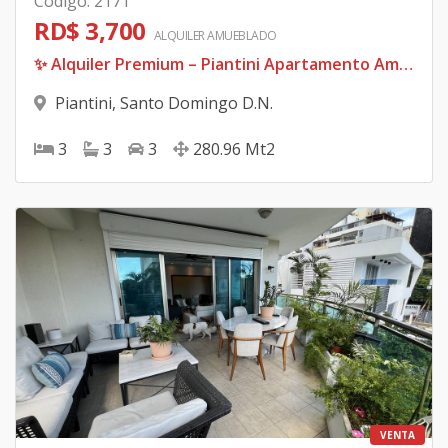
Código
:
2171
RD$ 3,700
ALQUILER
AMUEBLADO
✨ Alquiler Premium – Piantini Apartamento Amueblado • Piso Alto
Piantini
,
Santo Domingo D.N.
3
3
3
280.96
Mt2
VENTA