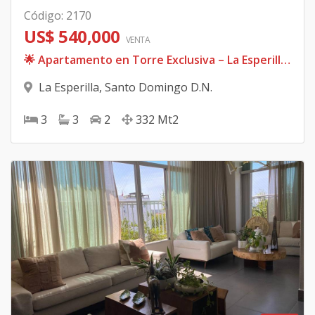
Código
:
2170
US$ 540,000
VENTA
🌟 Apartamento en Torre Exclusiva – La Esperilla 🌟 piso 1 que viene siendo un 3ero 📍 Ubicación privilegiada con vista despejada al Parque Iberoamericano
La Esperilla
,
Santo Domingo D.N.
3
3
2
332
Mt2