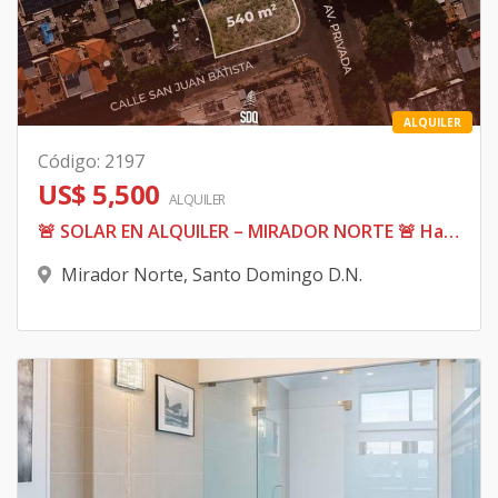
ALQUILER
Código
:
2197
US$ 5,500
ALQUILER
🚨 SOLAR EN ALQUILER – MIRADOR NORTE 🚨 Hay ubicaciones… y hay ubicaciones que te posicionan. Solar de 540 m² en una esquina estratégica
Mirador Norte
,
Santo Domingo D.N.