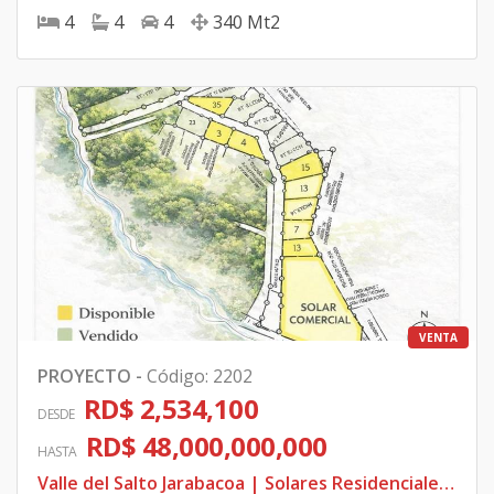
4
4
4
340
Mt2
VENTA
PROYECTO
-
Código
:
2202
RD$ 2,534,100
DESDE
RD$ 48,000,000,000
HASTA
Valle del Salto Jarabacoa | Solares Residenciales en Venta y Solar Comercial