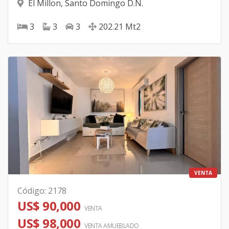
El Millon
,
Santo Domingo D.N.
3
3
3
202.21
Mt2
VENTA
Código
:
2178
US$ 90,000
VENTA
US$ 98,000
VENTA AMUEBLADO