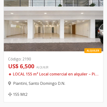
ALQUILER
Código
:
2190
US$ 6,500
ALQUILER
🔹 LOCAL 155 m² Local comercial en alquiler – Piantini | Primer nivel
Piantini
,
Santo Domingo D.N.
155
Mt2