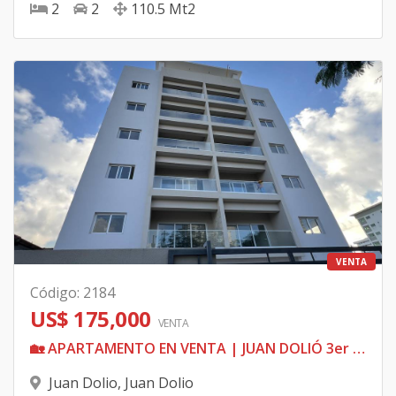
2
2
110.5
Mt2
VENTA
Código
:
2184
US$ 175,000
VENTA
🏡 APARTAMENTO EN VENTA | JUAN DOLIÓ 3er piso ✨ Nuevo | A estrenar
Juan Dolio
,
Juan Dolio