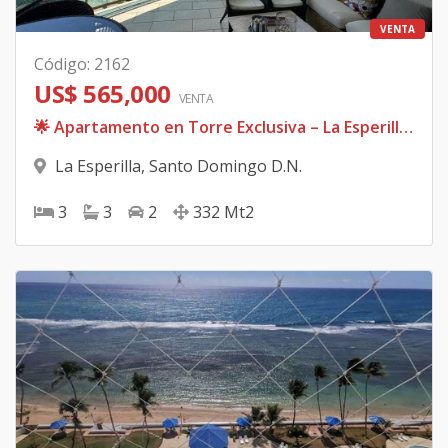
VENTA
Código
:
2162
US$ 565,000
VENTA
🌟 Apartamento en Torre Exclusiva – La Esperilla 🌟 📍 Ubicación privilegiada con vista despejada al Parque Iberoamericano
La Esperilla
,
Santo Domingo D.N.
3
3
2
332
Mt2