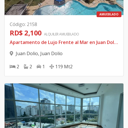
AMUEBLADO
Código
:
2158
RD$ 2,100
ALQUILER
AMUEBLADO
Apartamento de Lujo Frente al Mar en Juan Dolio – Proyecto Las Olas 🏝️ 💰 Renta mensual: US$2,100 📍 Ubicación: Primera línea de playa, Juan Dolio
Juan Dolio
,
Juan Dolio
2
2
1
119
Mt2