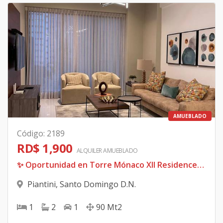
AMUEBLADO
Código
:
2189
RD$ 1,900
ALQUILER
AMUEBLADO
✨ Oportunidad en Torre Mónaco XII Residences ✨ 💰 Precio: US$1,900 mensuales
Piantini
,
Santo Domingo D.N.
1
2
1
90
Mt2