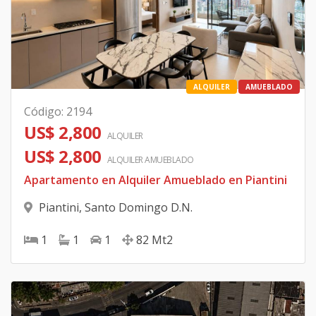
ALQUILER
AMUEBLADO
Código
:
2194
US$ 2,800
ALQUILER
US$ 2,800
ALQUILER
AMUEBLADO
Apartamento en Alquiler Amueblado en Piantini
Piantini
,
Santo Domingo D.N.
1
1
1
82
Mt2