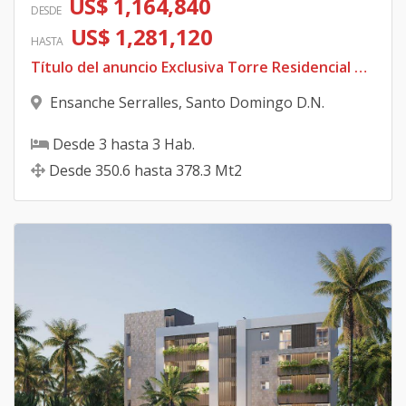
US$ 1,164,840
DESDE
US$ 1,281,120
HASTA
Título del anuncio Exclusiva Torre Residencial en Serrallés | Apartamentos de Lujo desde 350 m²
Ensanche Serralles
,
Santo Domingo D.N.
Desde
3
hasta
3
Hab.
Desde
350.6
hasta
378.3
Mt2